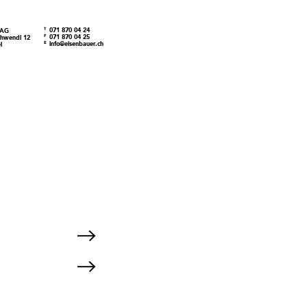
T
071 870 04 24
 AG
F
071 870 04 25
chwendi 12
E
info@eisenbauer.ch
l