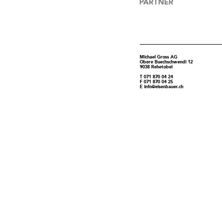
PARTNER
Michael Gross AG
Obere Buechschwendi 12
9038 Rehetobel
T
071 870 04 24
F
071 870 04 25
E
info@eisenbauer.ch