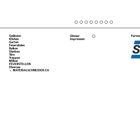
Geländer
Glossar
Partne
Küchen
Impressum
Garten
Feuersäulen
Balkon
Glasbau
Türe
Treppen
Möbel
FEUERSTELLEN
Diverses
→ MATERIALSCHNEIDER.CH